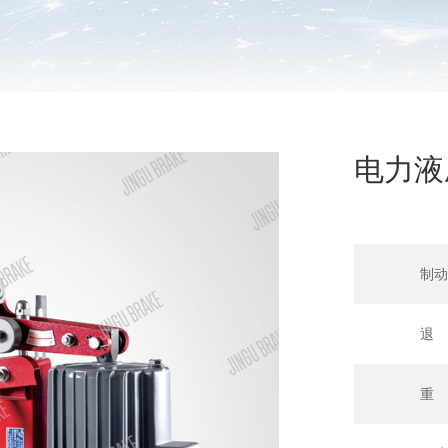
电力液
制动
退
重