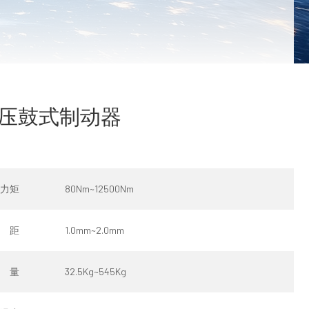
压鼓式制动器
力矩
80Nm~12500Nm
 距
1.0mm~2.0mm
 量
32.5Kg~545Kg