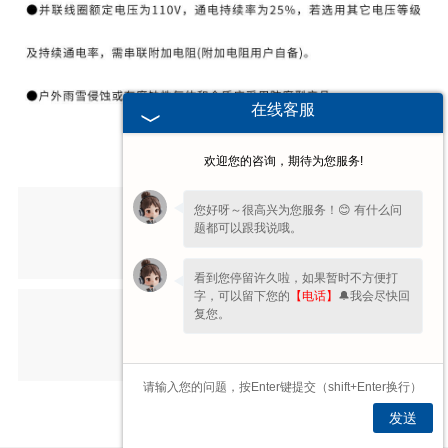
在线客服
欢迎您的咨询，期待为您服务!
上一条：
您好呀～很高兴为您服务！😊 有什么问
题都可以跟我说哦。
YW系列电力液压鼓式制动器
2017-10-18
看到您停留许久啦，如果暂时不方便打
字，可以留下您的
【电话】
🔔我会尽快回
下一条：
复您。
轮边制动器
2022-07-22
发送